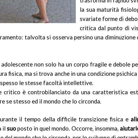
trasforma in rapido sv
la sua maturità fisiolo
svariate forme di debol
critica dal punto di vi
oramento: talvolta si osserva persino una diminuzione d
 adolescente non solo ha un corpo fragile e debole p
a fisica, ma si trova anche in una condizione psichica c
pesso le stesse facoltà intellettive.
critico è controbilanciato da una caratteristica es
re se stesso ed il mondo che lo circonda.
rante il tempo della difficile transizione fisica e
al
 il
suo
posto in quel mondo. Occorre, insomma,
aiutarl
e del mondo che lo circonda, per lo sviluppo di entramb