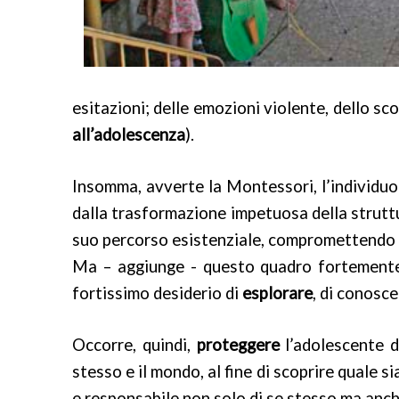
esitazioni; delle emozioni violente, dello sc
all’adolescenza
).
Insomma, avverte la Montessori, l’individuo
dalla trasformazione impetuosa della struttur
suo percorso esistenziale, compromettendo s
Ma – aggiunge - questo quadro fortemente 
fortissimo desiderio di
esplorare
, di conosce
Occorre, quindi,
proteggere
l’adolescente du
stesso e il mondo, al fine di scoprire quale sia
e responsabile non solo di se stesso ma anch