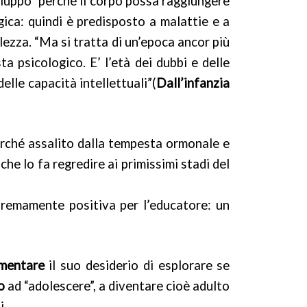
iluppo” perché il corpo possa raggiungere
gica: quindi è predisposto a malattie e a
ezza. “Ma si tratta di un’epoca ancor più
sta psicologico. E’ l’età dei dubbi e delle
elle capacità intellettuali”(
Dall’infanzia
erché assalito dalla tempesta ormonale e
he lo fa regredire ai primissimi stadi del
tremamente positiva per l’educatore: un
imentare
il suo desiderio di esplorare se
o
ad “adolescere”, a diventare cioè adulto
i.