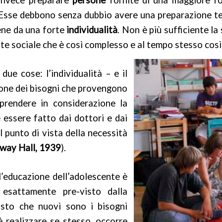
invece preparare
persone
fornite di una maggiore f
 Esse debbono senza dubbio avere una preparazione t
iene da una forte
individualità
. Non è più sufficiente la
nte sociale che è così complesso e al tempo stesso così
ue cose: l’individualità – e il
ione dei bisogni che provengono
 prendere in considerazione la
 essere fatto dai dottori e dai
l punto di vista della necessità
way Hall, 1939
).
l’educazione dell’adolescente è
 esattamente pre-visto dalla
isto che nuovi sono i bisogni
à realizzare se stesso, occorre