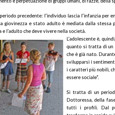
to e perpetuazione di gruppi umani, di razze, della sp
l periodo precedente: l’individuo lascia l’infanzia per
fra giovinezza e stato adulto è mediata dalla stessa p
a e l’adulto che deve vivere nella società.
L’adolescente è, quind
quanto si tratta di u
che è già nato. Durant
svilupparsi i sentimenti
i caratteri più nobili,
essere sociale”.
Si tratta di un period
Dottoressa, della fase 
tutti i profili. Dal 