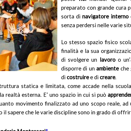
preparato con grande cura pe
sorta di
navigatore interno
senza perdersi nelle varie sit
Lo stesso spazio fisico scol
finalità e la sua organizzaz
di svolgere un
lavoro
o un’
disporre di un
ambiente
che 
di
costruire
e di
creare
.
uttura statica e limitata, come accade nella scuol
la realtà esterna. E’ uno spazio in cui si può
apprender
quanto movimento finalizzato ad uno scopo reale, ad u
o il sapere che le varie discipline sono in grado di offrir