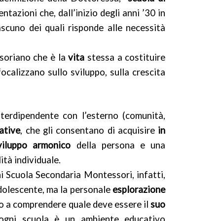
tazioni che, dall’inizio degli anni ’30 in
ascuno dei quali risponde alle necessità
ssoriano che è la
vita
stessa a costituire
focalizzano sullo sviluppo, sulla crescita
erdipendente con l’esterno (comunità,
cative
, che gli consentano di acquisire
in
viluppo armonico
della persona e una
ità individuale.
ni Scuola Secondaria Montessori, infatti,
adolescente, ma la personale
esplorazione
rlo a comprendere quale deve essere il
suo
gni scuola è un ambiente educativo