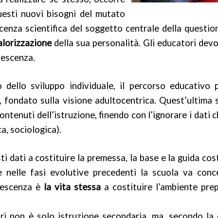
uesti nuovi bisogni del mutato
enza scientifica del soggetto centrale della question
alorizzazione
della sua personalità. Gli educatori devo
olescenza.
dello sviluppo individuale, il percorso educativo
e, fondato sulla visione adultocentrica. Quest’ultim
ontenuti dell’istruzione, finendo con l’ignorare i dati c
a, sociologica).
ti dati a costituire la premessa, la base e la guida co
se nelle fasi evolutive precedenti la scuola va co
olescenza è
la vita stessa
a costituire l’ambiente prep
 non è solo istruzione secondaria, ma, secondo la d