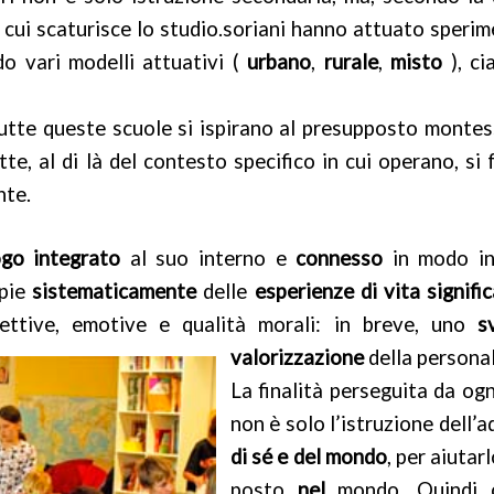
 cui scaturisce lo studio.soriani hanno attuato sperimen
do vari modelli attuativi (
urbano
,
rurale
,
misto
), ci
 tutte queste scuole si ispirano al presupposto monte
te, al di là del contesto specifico in cui operano, si 
nte.
ogo integrato
al suo interno e
connesso
in modo int
mpie
sistematicamente
delle
esperienze di vita signifi
lettive, emotive e qualità morali: in breve, uno
s
valorizzazione
della personal
La finalità perseguita da og
non è solo l’istruzione dell’
di sé e del mondo
, per aiuta
posto
nel
mondo. Quindi o