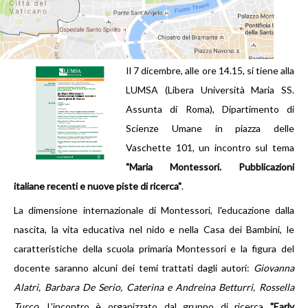
ADOLESCENZA
L’adolescente Montessori
Le scuole olandesi
Il 7 dicembre, alle ore 14.15, si tiene alla
LUMSA (Libera Università Maria SS.
La Farm School
Assunta di Roma), Dipartimento di
Scienze Umane in piazza delle
La Montessori High School
Vaschette 101, un incontro sul tema
MONTESSORI E ...
"Maria Montessori. Pubblicazioni
italiane recenti e nuove piste di ricerca"
.
Natura e ambiente
La dimensione internazionale di Montessori, l'educazione dalla
nascita, la vita educativa nel nido e nella Casa dei Bambini, le
DOCUMENTI
caratteristiche della scuola primaria Montessori e la figura del
LINK
docente saranno alcuni dei temi trattati dagli autori:
Giovanna
Alatri, Barbara De Serio, Caterina e Andreina Betturri, Rossella
NEWS
Turco
. L'incontro è organizzato dal gruppo di ricerca
"Early