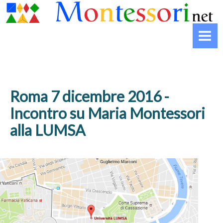
HOME
MONTESSORI
Biografia
Che cos’è il Montessori
Roma 7 dicembre 2016 -
La striscia del Montessori
Incontro su Maria Montessori
alla LUMSA
INFANZIA
Il nido
La Casa dei Bambini
La scuola primaria