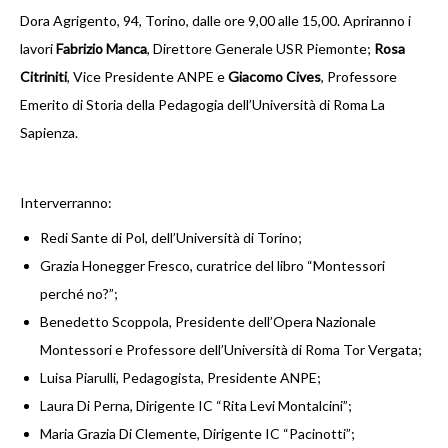
ADOLESCENZA
Dora Agrigento, 94, Torino, dalle ore 9,00 alle 15,00. Apriranno i
lavori
Fabrizio Manca
, Direttore Generale USR Piemonte;
Rosa
L’adolescente Montessori
Citriniti
, Vice Presidente ANPE e
Giacomo Cives
, Professore
Le scuole olandesi
Emerito di Storia della Pedagogia dell’Università di Roma La
Sapienza.
La Farm School
La Montessori High School
Interverranno:
Redi Sante di Pol, dell’Università di Torino;
MONTESSORI E ...
Grazia Honegger Fresco, curatrice del libro “Montessori
Natura e ambiente
perché no?”;
Benedetto Scoppola, Presidente dell’Opera Nazionale
DOCUMENTI
Montessori e Professore dell’Università di Roma Tor Vergata;
Luisa Piarulli, Pedagogista, Presidente ANPE;
LINK
Laura Di Perna, Dirigente IC “Rita Levi Montalcini”;
NEWS
Maria Grazia Di Clemente, Dirigente IC “Pacinotti”;