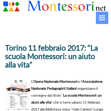
HOME
MONTESSORI
Biografia
Che cos’è il Montessori
Torino 11 febbraio 2017: “La
La striscia del Montessori
scuola Montessori: un aiuto
alla vita”
INFANZIA
Il nido
L’
Opera Nazionale Montessori
e l’
Associazione
Nazionale Pedagogisti Italiani
organizzano il
La Casa dei Bambini
convegno dal titolo “
La scuola Montessori: un
La scuola primaria
aiuto alla vita
” che si terrà sabato 11 febbraio
2017 alla Biblioteca civica “Italo Calvino”, Lungo