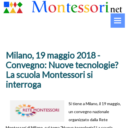
HOME
MONTESSORI
Biografia
Che cos’è il Montessori
Milano, 19 maggio 2018 -
La striscia del Montessori
Convegno: Nuove tecnologie?
La scuola Montessori si
INFANZIA
interroga
Il nido
La Casa dei Bambini
Si tiene a Milano, il 19 maggio,
un convegno nazionale
La scuola primaria
organizzato dalla Rete
Montessori di Milano, sul tema "Nuove tecnologie? La scuola