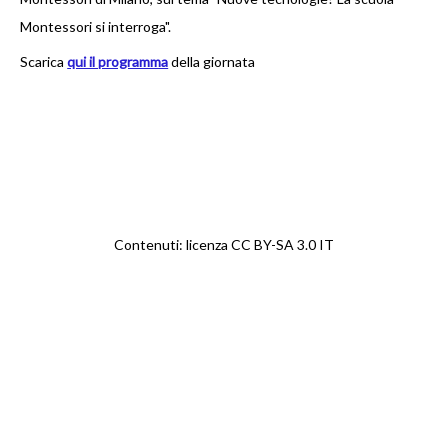
ADOLESCENZA
Montessori si interroga".
L’adolescente Montessori
Scarica
qui il programma
della giornata
Le scuole olandesi
La Farm School
.
La Montessori High School
MONTESSORI E ...
Contenuti: licenza CC BY-SA 3.0 IT
Natura e ambiente
DOCUMENTI
LINK
NEWS