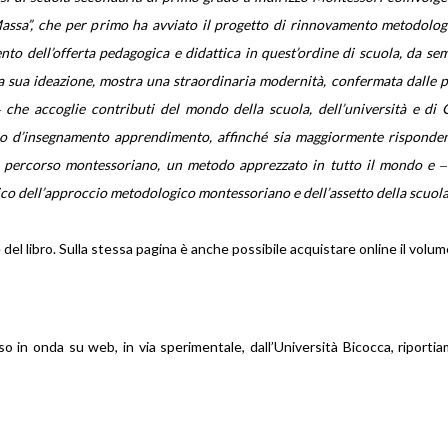
sa”, che per primo ha avviato il progetto di rinnovamento metodologic
ento dell’offerta pedagogica e didattica in quest’ordine di scuola, da s
la sua ideazione, mostra una straordinaria modernità, confermata dalle pi
 che accoglie contributi del mondo della scuola, dell’università e 
 d’insegnamento apprendimento, affinché sia maggiormente rispondente 
del percorso montessoriano, un metodo apprezzato in tutto il mondo e ‒ i
eorico dell’approccio metodologico montessoriano e dell’assetto della scuola
e del libro. Sulla stessa pagina è anche possibile acquistare online il vo
sso in onda su web, in via sperimentale, dall’Università Bicocca, riportiam