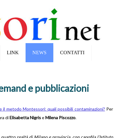
LINK
NEWS
CONTATTI
emand e pubblicazioni
 il metodo Montessori: quali possibili contaminazioni?
Per
ura di
Elisabetta Nigris
e
Milena Piscozzo
.
uattro realtà di Milano e provincia, con capofila l’Istituto