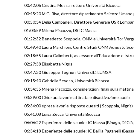
00:42:06 Cristina Messa, rettore Università Bicocca
00:45:20 M.G. Riva, direttore dipartimento Scienze Umane 
00:50:34 Delia Campanelli, Direttore Generale USR Lombar
01:03:59 Milena Piscozzo, DS IC Massa
01:22:32 Benedetto Scoppola, ONM e Università Tor Verg
01:49:40 Laura Marchioni, Centro Studi ONM Augusto Sco
02:18:55 Laura Galimberti, assessore all'Educazione e Ist
02:27:38 Elisabetta Nigris
02:47:30 Giuseppe Tognon, Università LUMSA
03:15:40 Gabriella Seveso, Università Bicocca
03:34:35 Milena Piscozzo, considerazioni finali sulla mattina
03:39:00 Chiusura lavori mattinata e disattivazione audio
05:34:00 ripresa lavori e risposte quesiti ( Scoppola, Nigris)
05:41:08 Luisa Zecca, Università Bicocca
06:06:22 Esperienze delle scuole: IC Massa (Binago, Di Ciò
06:34:18 Esperienze delle scuole: IC Balilla Paganelli (Bassa