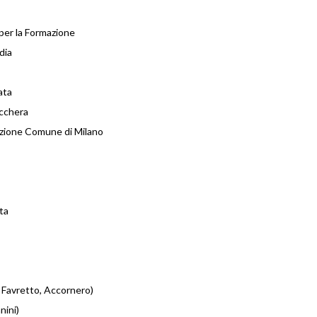
per la Formazione
dia
ata
cchera
ruzione Comune di Milano
ta
, Favretto, Accornero)
nini)