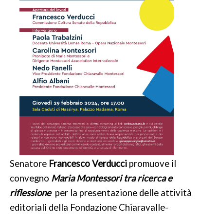
ADOLESCENZA
L’adolescente Montessori
Le scuole olandesi
La Farm School
La Montessori High School
MONTESSORI E ...
Natura e ambiente
Senatore
Francesco Verducci
promuove il
DOCUMENTI
convegno
Maria Montessori tra ricerca e
LINK
riflessione
per la presentazione delle attività
editoriali della Fondazione Chiaravalle-
NEWS