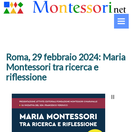
HOME
MONTESSORI
Biografia
Che cos’è il Montessori
Roma, 29 febbraio 2024: Maria
La striscia del Montessori
Montessori tra ricerca e
riflessione
INFANZIA
Il nido
Il
La Casa dei Bambini
La scuola primaria